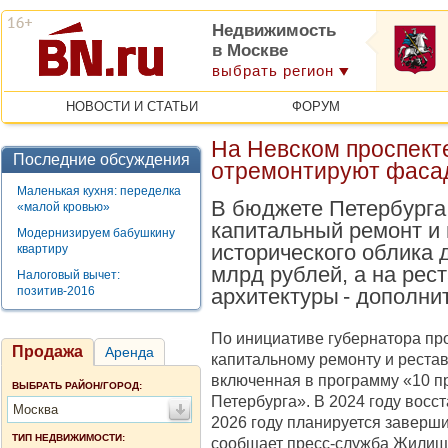
Недвижимость
в Москве
выбрать регион
НОВОСТИ И СТАТЬИ
ФОРУМ
На Невском проспекте
Последние обсуждения
отремонтируют фаса
Маленькая кухня: переделка
В бюджете Петербурга
«малой кровью»
капитальный ремонт и
Модернизируем бабушкину
исторического облика 
квартиру
млрд рублей, а на рес
Налоговый вычет:
позитив-2016
архитектуры - дополни
По инициативе губернатора п
Продажа
Аренда
капитальному ремонту и реста
включенная в программу «10 п
ВЫБРАТЬ РАЙОН/ГОРОД:
Петербурга». В 2024 году восст
Москва
2026 году планируется заверши
ТИП НЕДВИЖИМОСТИ:
сообщает пресс-служба Жилищн