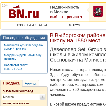
Недвижимость
в Москве
выбрать регион
НОВОСТИ И СТАТЬИ
ФОРУМ
В Выборгском районе
Последние обсуждения
школу на 1550 мест
Маленькая кухня: переделка
Девелопер Setl Group 
«малой кровью»
школы в жилом компле
Модернизируем бабушкину
Сосновка» на Манчест
квартиру
Налоговый вычет:
позитив-2016
Новая школа – вторая площадк
Здесь будут обучаться ребята с 
четырехэтажном здании, кроме
Продажа
Аренда
лаборатории, мастерские, комн
столовая на 750 посадочных ме
ВЫБРАТЬ РАЙОН/ГОРОД:
человек.
Москва
В новой школе предусмотрен б
ТИП НЕДВИЖИМОСТИ: