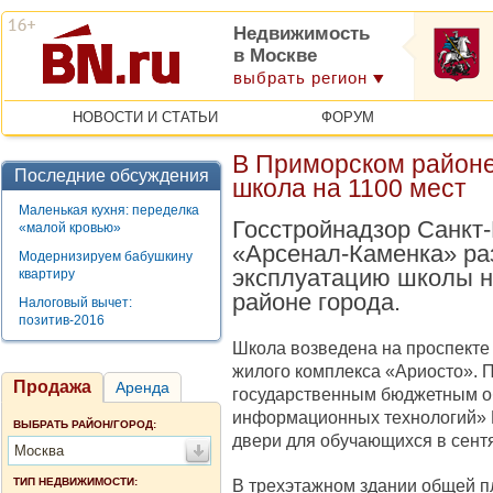
Недвижимость
в Москве
выбрать регион
НОВОСТИ И СТАТЬИ
ФОРУМ
В Приморском районе
Последние обсуждения
школа на 1100 мест
Маленькая кухня: переделка
Госстройнадзор Санкт
«малой кровью»
«Арсенал-Каменка» ра
Модернизируем бабушкину
эксплуатацию школы н
квартиру
районе города.
Налоговый вычет:
позитив-2016
Школа возведена на проспекте
жилого комплекса «Ариосто». 
Продажа
Аренда
государственным бюджетным о
информационных технологий» П
ВЫБРАТЬ РАЙОН/ГОРОД:
двери для обучающихся в сентя
Москва
ТИП НЕДВИЖИМОСТИ:
В трехэтажном здании общей п