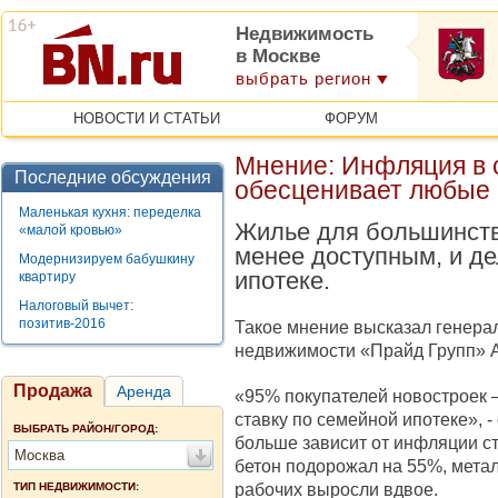
Недвижимость
в Москве
выбрать регион
НОВОСТИ И СТАТЬИ
ФОРУМ
Мнение: Инфляция в 
Последние обсуждения
обесценивает любые 
Маленькая кухня: переделка
Жилье для большинств
«малой кровью»
менее доступным, и де
Модернизируем бабушкину
ипотеке.
квартиру
Налоговый вычет:
позитив-2016
Такое мнение высказал генера
недвижимости «Прайд Групп» 
Продажа
Аренда
«95% покупателей новостроек 
ставку по семейной ипотеке», -
ВЫБРАТЬ РАЙОН/ГОРОД:
больше зависит от инфляции ст
Москва
бетон подорожал на 55%, метал
рабочих выросли вдвое.
ТИП НЕДВИЖИМОСТИ: