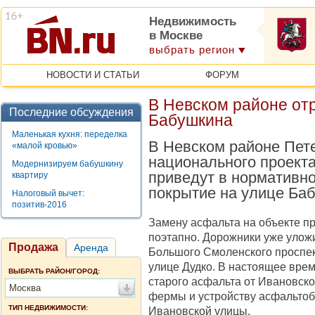
Недвижимость
в Москве
выбрать регион
НОВОСТИ И СТАТЬИ
ФОРУМ
В Невском районе от
Последние обсуждения
Бабушкина
Маленькая кухня: переделка
В Невском районе Пете
«малой кровью»
национального проект
Модернизируем бабушкину
приведут в нормативн
квартиру
покрытие на улице Ба
Налоговый вычет:
позитив-2016
Замену асфальта на объекте п
поэтапно. Дорожники уже уложи
Продажа
Аренда
Большого Смоленского проспек
улице Дудко. В настоящее вре
ВЫБРАТЬ РАЙОН/ГОРОД:
старого асфальта от Ивановск
Москва
фермы и устройству асфальтоб
ТИП НЕДВИЖИМОСТИ:
Ивановской улицы.