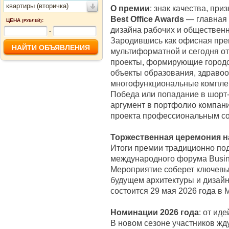
квартиры (вторичка)
О премии
: знак качества, п
Best Office Awards
— главная 
ЦЕНА
:
(РУБЛЕЙ)
дизайна рабочих и общественны
-
Зародившись как офисная прем
мультиформатной и сегодня от
проекты, формирующие городс
объекты образования, здравоо
многофункциональные компле
Победа или попадание в шорт-
аргумент в портфолио компан
проекта профессиональным с
Торжественная церемония н
Итоги премии традиционно по
международного форума Busine
Мероприятие соберет ключевых
будущем архитектуры и дизай
состоится 29 мая 2026 года в 
Номинации 2026 года
: от ид
В новом сезоне участников жд