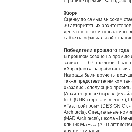
странице премии. За подачу п
Жюри
Оценку по самым высоким ста
30 авторитетных архитекторов
девелоперских и консалтингов
сайте на официальной страни
Победители прошлого года
В прошлом сезоне на премию 
заявок — 167 проектов. Гран-
«Аэрофлот», разработанный ар
Награды были вручены ведущи
также представителям компани
оказались следующие проекты
(Архитектурное бюро «Цимайл
tech (UNK corporate interiors),
«Газстройпром» (DESIGNIC), 
Architects). Специальные номин
(MAD Architects), школа «Новый
Клиник МАРС» (ABD architects), 
другие компании.