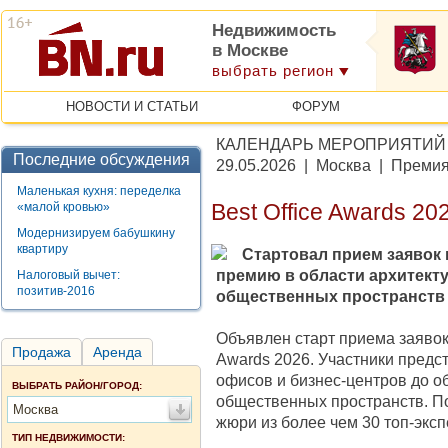
Недвижимость
в Москве
выбрать регион
НОВОСТИ И СТАТЬИ
ФОРУМ
КАЛЕНДАРЬ МЕРОПРИЯТИЙ
Последние обсуждения
29.05.2026 | Москва | Преми
Маленькая кухня: переделка
«малой кровью»
Best Office Awards 20
Модернизируем бабушкину
квартиру
Стартовал прием заявок н
премию в области архитекту
Налоговый вычет:
позитив-2016
общественных пространств
Объявлен старт приема заявок
Продажа
Аренда
Awards 2026. Участники предс
офисов и бизнес-центров до о
ВЫБРАТЬ РАЙОН/ГОРОД:
общественных пространств. П
Москва
жюри из более чем 30 топ-экс
ТИП НЕДВИЖИМОСТИ: