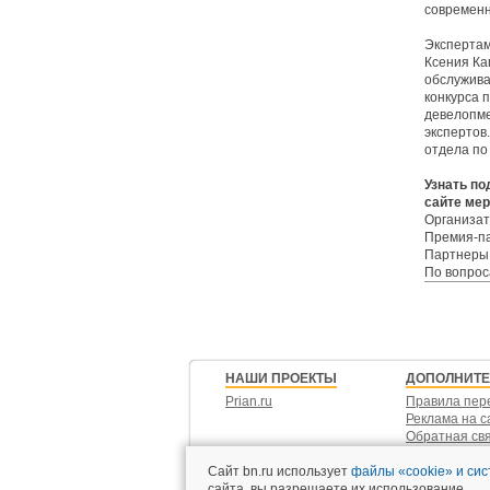
современн
Экспертам
Ксения Ка
обслужива
конкурса 
девелопме
экспертов
отдела по
Узнать по
сайте ме
Организа
Премия-па
Партнеры
По вопрос
НАШИ ПРОЕКТЫ
ДОПОЛНИТ
Prian.ru
Правила пер
Реклама на с
Обратная св
Контакты
Сайт bn.ru использует
файлы «cookie» и си
сайта, вы разрешаете их использование.