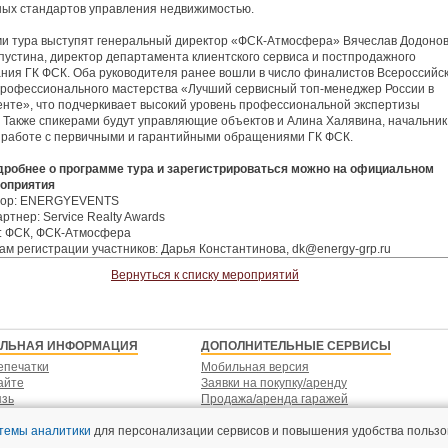
ых стандартов управления недвижимостью.
и тура выступят генеральный директор «ФСК-Атмосфера» Вячеслав Додонов
пустина, директор департамента клиентского сервиса и постпродажного
ния ГК ФСК. Оба руководителя ранее вошли в число финалистов Всероссийск
профессионального мастерства «Лучший сервисный топ-менеджер России в
нте», что подчеркивает высокий уровень профессиональной экспертизы
. Также спикерами будут управляющие объектов и Алина Халявина, начальник
 работе с первичными и гарантийными обращениями ГК ФСК.
дробнее о программе тура и зарегистрироваться можно на официальном
роприятия
тор: ENERGYEVENTS
ртнер: Service Realty Awards
: ФСК, ФСК-Атмосфера
ам регистрации участников: Дарья Константинова, dk@energy-grp.ru
Вернуться к списку мероприятий
ЕЛЬНАЯ ИНФОРМАЦИЯ
ДОПОЛНИТЕЛЬНЫЕ СЕРВИСЫ
епечатки
Мобильная версия
айте
Заявки на покупку/аренду
язь
Продажа/аренда гаражей
стемы аналитики
для персонализации сервисов и повышения удобства пользо