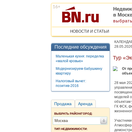
Недвиж
в Моск
выбрать
НОВОСТИ И СТАТЬИ
КАЛЕНДА
Последние обсуждения
28.05.202
Маленькая кухня: переделка
Тур «Э
«малой кровью»
Модернизируем бабушкину
От пр
квартиру
объе
Налоговый вычет:
28 мая 20
позитив-2016
управлени
посвященн
моделей о
объектам 
Продажа
Аренда
ГК ФСК, ф
жизненног
ВЫБРАТЬ РАЙОН/ГОРОД:
Москва
Участники
Атмосфера
ТИП НЕДВИЖИМОСТИ:
демонстри