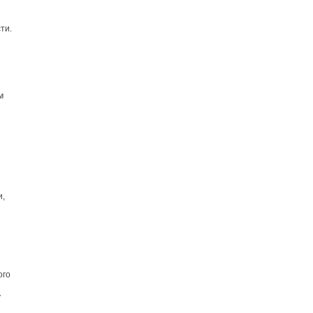
ти.
м
и,
ого
у