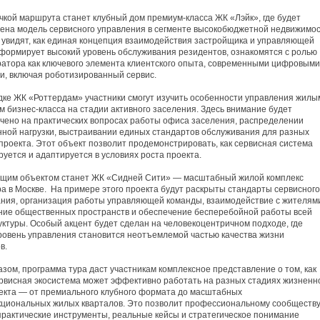
чкой маршрута станет клубный дом премиум-класса ЖК «Лэйк», где будет
ена модель сервисного управления в сегменте высокобюджетной недвижимос
 увидят, как единая концепция взаимодействия застройщика и управляющей
формирует высокий уровень обслуживания резидентов, ознакомятся с ролью
атора как ключевого элемента клиентского опыта, современными цифровыми
, включая роботизированный сервис.
ке ЖК «Роттердам» участники смогут изучить особенности управления жилы
м бизнес-класса на стадии активного заселения. Здесь внимание будет
чено на практических вопросах работы офиса заселения, распределении
ной нагрузки, выстраивании единых стандартов обслуживания для разных
проекта. Этот объект позволит продемонстрировать, как сервисная система
уется и адаптируется в условиях роста проекта.
щим объектом станет ЖК «Сидней Сити» — масштабный жилой комплекс
а в Москве. На примере этого проекта будут раскрыты стандарты сервисного
ния, организация работы управляющей команды, взаимодействие с жителям
ие общественных пространств и обеспечение бесперебойной работы всей
ктуры. Особый акцент будет сделан на человекоцентричном подходе, где
ровень управления становится неотъемлемой частью качества жизни
в.
азом, программа тура даст участникам комплексное представление о том, как
рвисная экосистема может эффективно работать на разных стадиях жизненн
екта — от премиального клубного формата до масштабных
циональных жилых кварталов. Это позволит профессиональному сообществ
практические инструменты, реальные кейсы и стратегическое понимание