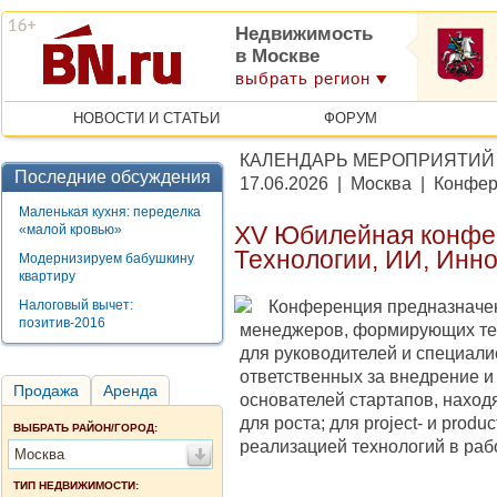
Недвижимость
в Москве
выбрать регион
НОВОСТИ И СТАТЬИ
ФОРУМ
КАЛЕНДАРЬ МЕРОПРИЯТИЙ
Последние обсуждения
17.06.2026 | Москва | Конфе
Маленькая кухня: переделка
«малой кровью»
XV Юбилейная конфе
Технологии, ИИ, Инн
Модернизируем бабушкину
квартиру
Конференция предназначен
Налоговый вычет:
позитив-2016
менеджеров, формирующих тех
для руководителей и специали
ответственных за внедрение и
Продажа
Аренда
основателей стартапов, наход
для роста; для project- и pro
ВЫБРАТЬ РАЙОН/ГОРОД:
реализацией технологий в раб
Москва
ТИП НЕДВИЖИМОСТИ: