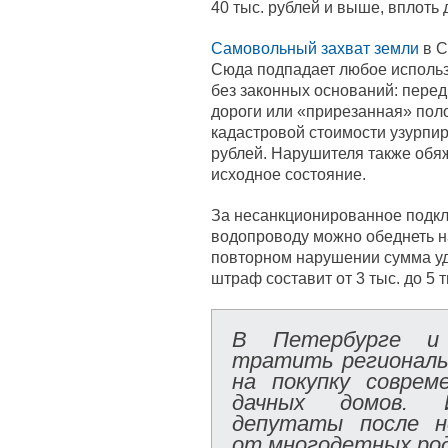
40 тыс. рублей и выше, вплоть 
Самовольный захват земли
в С
Сюда подпадает любое использ
без законных оснований: перед
дороги или «прирезанная» пол
кадастровой стоимости узурпир
рублей. Нарушителя также обяж
исходное состояние.
За несанкционированное подклю
водопроводу можно обеднеть на 
повторном нарушении сумма уд
штраф составит от 3 тыс. до 5 т
В Петербурге и 
тратить региональ
на покупку соврем
дачных домов. И
депутаты после н
от многодетных ро