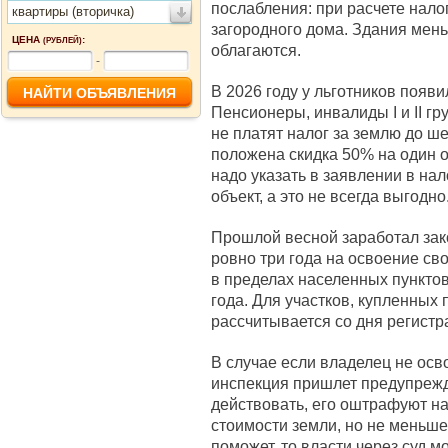
послабления: при расчете нало
квартиры (вторичка)
загородного дома. Здания мен
ЦЕНА
:
(РУБЛЕЙ)
облагаются.
-
В 2026 году у льготников появ
Пенсионеры, инвалиды I и II г
не платят налог за землю до ш
положена скидка 50% на один о
надо указать в заявлении в на
объект, а это не всегда выгодно
Прошлой весной заработал зак
ровно три года на освоение св
в пределах населенных пунктов
года. Для участков, купленных 
рассчитывается со дня регистр
В случае если владелец не осв
инспекция пришлет предупрежде
действовать, его оштрафуют на
стоимости земли, но не меньше 
поможет, то власти через суд мо