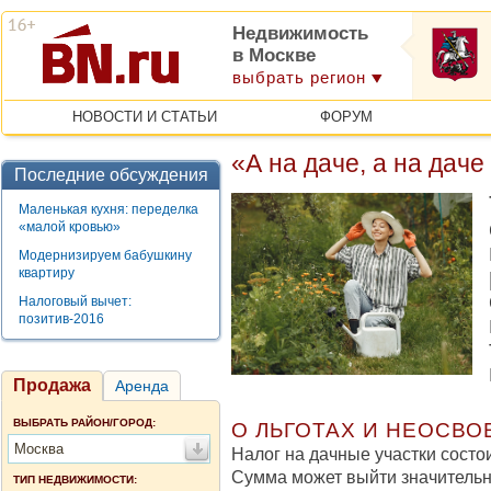
Недвижимость
в Москве
выбрать регион
НОВОСТИ И СТАТЬИ
ФОРУМ
«А на даче, а на дач
Последние обсуждения
Маленькая кухня: переделка
«малой кровью»
Модернизируем бабушкину
квартиру
Налоговый вычет:
позитив-2016
Продажа
Аренда
ВЫБРАТЬ РАЙОН/ГОРОД:
О ЛЬГОТАХ И НЕОСВ
Москва
Налог на дачные участки состои
Сумма может выйти значительн
ТИП НЕДВИЖИМОСТИ: