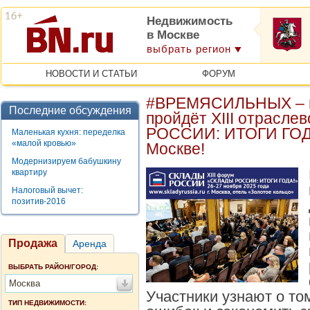
Недвижимость
в Москве
выбрать регион
НОВОСТИ И СТАТЬИ
ФОРУМ
#ВРЕМЯСИЛЬНЫХ – и
Последние обсуждения
пройдёт XIII отрасл
РОССИИ: ИТОГИ ГОДА!
Маленькая кухня: переделка
«малой кровью»
Москве!
Модернизируем бабушкину
квартиру
Налоговый вычет:
позитив-2016
Продажа
Аренда
ВЫБРАТЬ РАЙОН/ГОРОД:
Москва
Участники узнают о то
ТИП НЕДВИЖИМОСТИ: