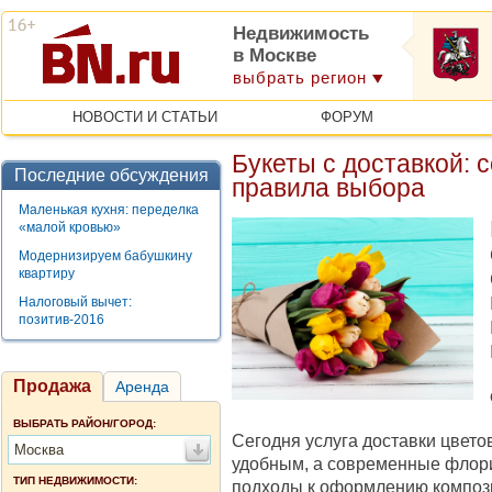
Недвижимость
в Москве
выбрать регион
НОВОСТИ И СТАТЬИ
ФОРУМ
Букеты с доставкой:
Последние обсуждения
правила выбора
Маленькая кухня: переделка
«малой кровью»
Модернизируем бабушкину
квартиру
Налоговый вычет:
позитив-2016
Продажа
Аренда
ВЫБРАТЬ РАЙОН/ГОРОД:
Сегодня услуга доставки цвето
Москва
удобным, а современные флор
ТИП НЕДВИЖИМОСТИ:
подходы к оформлению композ