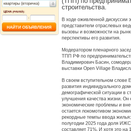
(ТПП) по предпринима
квартиры (вторичка)
строительства.
ЦЕНА
:
(РУБЛЕЙ)
-
В ходе оживленной дискуссии 
представители отраслевых вед
вызовы и возможности на рынк
перспективы его развития.
Модератором пленарного засед
ТПП РФ по предпринимательст
Владимирович Басин, сомодера
выставки Open Village Владис
В своем вступительном слове 
развития индивидуального дом
демографической ситуации в с
улучшения качества жизни. Он 
экономические проблемы и вне
остается локомотивом экономи
рекордные темпы ввода жилья:
полугодии 2025 года доля ИЖС
составляет 71%. И хотя это на 