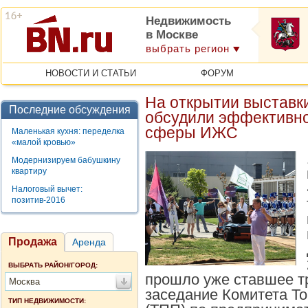
Недвижимость
в Москве
выбрать регион
НОВОСТИ И СТАТЬИ
ФОРУМ
На открытии выставки
Последние обсуждения
обсудили эффективно
сферы ИЖС
Маленькая кухня: переделка
«малой кровью»
Модернизируем бабушкину
квартиру
Налоговый вычет:
позитив-2016
Продажа
Аренда
ВЫБРАТЬ РАЙОН/ГОРОД:
прошло уже ставшее 
Москва
заседание Комитета Т
ТИП НЕДВИЖИМОСТИ: