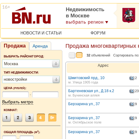
Недвижимость
в Москве
выбрать регион
НОВОСТИ И СТАТЬИ
ФОРУМ
Продажа многоквартирных к
Продажа
Аренда
32
объявлений
Сортировать по
ВЫБРАТЬ РАЙОН/ГОРОД:
Москва
Адрес
ТИП НЕДВИЖИМОСТИ:
Шмитовский прд., 10
2
новостройки
м. Улица 1905 года
ЦЕНА
:
(РУБЛЕЙ)
Бартеневская ул., Д.18 к.2
23
-
м. Бунинская аллея
Выбрать метро
Берзарина ул., 37
9
КОМНАТ:
Берзарина ул., 37
9
м. Октябрьское поле
Берзарина ул., 37
2
9
ОБЩАЯ ПЛОЩАДЬ
(М
):
-