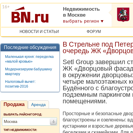
Недвижимость
в Москве
выбрать регион
НОВОСТИ И СТАТЬИ
ФОРУМ
В Стрельне под Пете
Последние обсуждения
очередь ЖК «Дворцо
Маленькая кухня: переделка
Setl Group завершил с
«малой кровью»
ЖК «Дворцовый фасад»
Модернизируем бабушкину
в окружении дворцовых
квартиру
четыре малоэтажных к
Налоговый вычет:
позитив-2016
Будённого с благоуст
подземным паркингом 
помещениями.
Продажа
Аренда
Просторные и безопасные дво
ВЫБРАТЬ РАЙОН/ГОРОД:
благоустроены и озеленены: в
Москва
кустарники и взрослые деревья
ТИП НЕДВИЖИМОСТИ:
беседками и скамейками. Для 